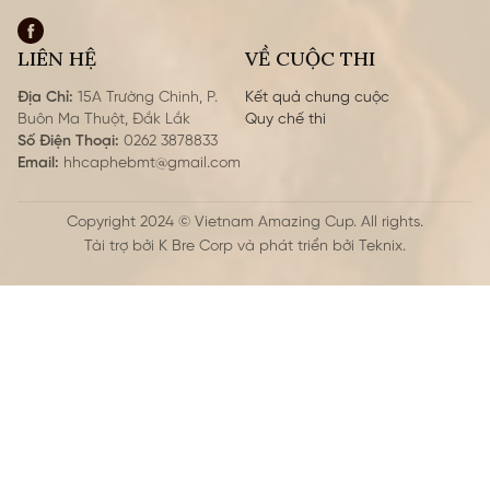
và sử dụng cà phê mang Chỉ dẫn địa lý
(CDĐL) cà phê Buôn Ma Thuột. Hiệp hội được
thành lập ngày 10 tháng 9 năm 2010 trên cơ
LIÊN HỆ
VỀ CUỘC THI
sở tự nguyện của hội viên, được Nhà nước ra
quyết định công nhận. Hoạt động của Hiệp
Địa Chỉ:
15A Trường Chinh, P.
Kết quả chung cuộc
hội tuân theo quy định của pháp luật và Điều
Buôn Ma Thuột, Đắk Lắk
quy chế thi
lệ của Hiệp hội.
Số Điện Thoại:
0262 3878833
Email:
hhcaphebmt@gmail.com
Copyright 2024 © Vietnam Amazing Cup. All rights.
Tài trợ bởi K Bre Corp và phát triển bởi
Teknix
.